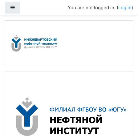
Skip to main content
Side panel
You are not logged in. (
Log in
)