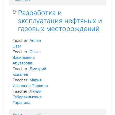
Разработка и
эксплуатация нефтяных и
газовых месторождений
Teacher:
Admin
User
Teacher:
Ольга
Васильевна
Абузярова
Teacher:
Дмитрий
Ковалев
Teacher:
Мария
Ивановна Подкина
Teacher:
Лилия
Габдрахимовна
Таранина